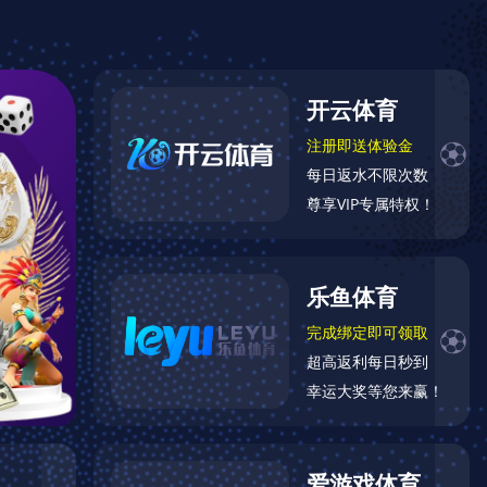
App
公司
体育
注册入口
简介
报道
个人隐私保护。