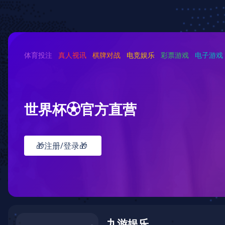
一、引言
fb体育app官网平台为用户提
二、信息收集范围
我们可能收集以下信息：
注册信息：如手机号、昵称、