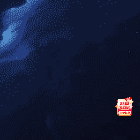
人可与我们联系处理。
创新等领域屡获殊荣。