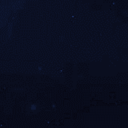
FB体育 (中国)官
高强度密码加密机制
实时设备监测与IP识别
HTTPS + TLS 1.3 加
行为日志审计 + 异常告
XSS/SQL注入防护规
联系我们
扬州市广陵区文昌中路366号
support@dsgsc.com