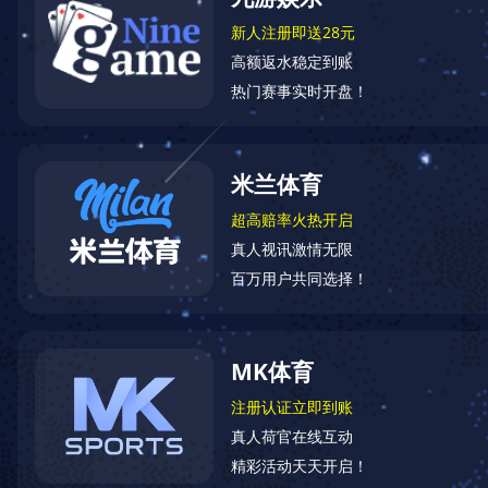
设备信息：操作系统、浏览器
行为记录：包括访问路径、停
位置信息：在获得授权后采集
三、信息使用目的
收集到的信息将用于：
为您提供定制化内容与互动体
保障账号和数据安全
进行数据分析与服务优化
在授权基础上提供通知推送服
四、第三方共享与信息披露
我们承诺不会随意出售用户信息
经您明确授权的合作服务
与第三方技术支持商（如推送