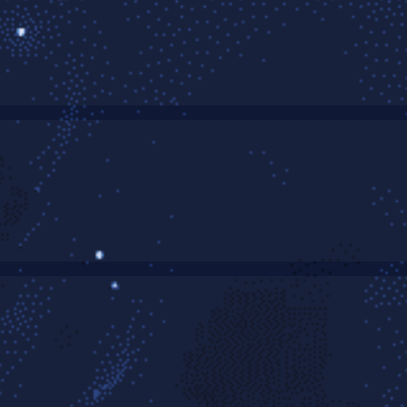
、分辨率、唯一标识等
留时间、偏好设置等
验
务
，仅在以下情况下共享：
、云服务）合作时