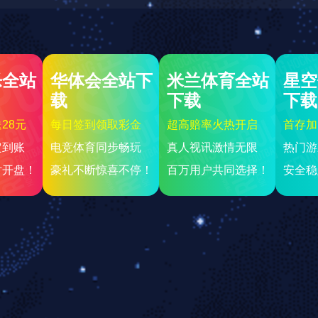
调取
 (中国)官方网站-FB SPORTS服务中您的数据安全，包括但不限于
知