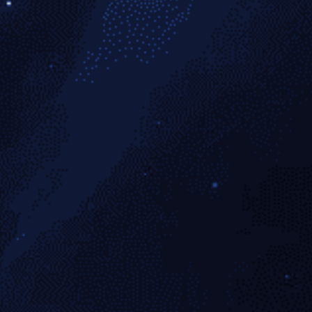
最具用户满意度平台
年度数据科技应用奖
风险防御图谱
pp官网持续构建动态风险模型，以图谱方式展示平台应对潜在威胁