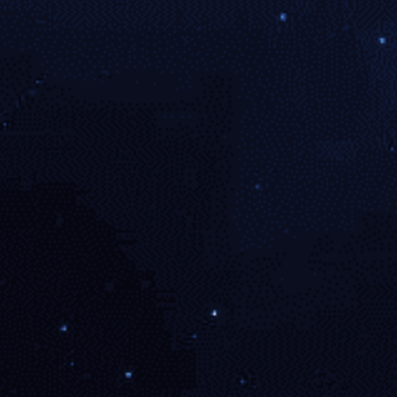
常见风险威胁
暴力破解尝试
账户冒用登录
中间人劫持
数据泄露与滥用
非法脚本注入
推荐网站