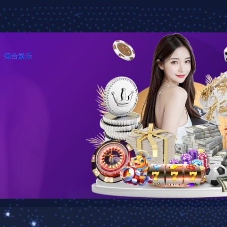
隐私政策
供便捷、实时的体育赛事内容，在保障服务体验的同时，我们高度重视
头像等基础资料