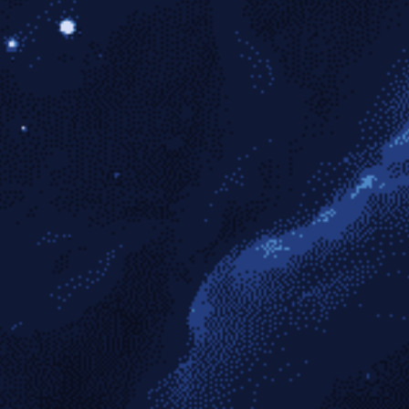
户提供注册服务。如发现未成年人信息，我们将及时删除。如您是监护
通过平台公告、推送等方式提前告知。
：support@dsgsc.com
荣誉与奖项
 致力于为用户提供优质的体育赛事服务，平台在安全合规、技术