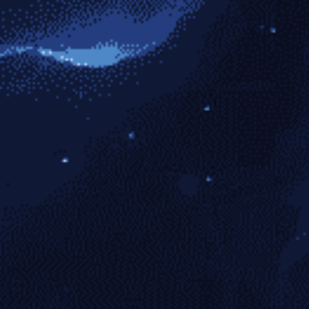
展望未来，若能妥善应
成为里程碑式事件，
总结：
通过以上分析，我们不
它将给肯尼亚、乌干
需要各方共同努力克
最终，希望通过这次
届精彩绝伦且富有纪
上一篇：