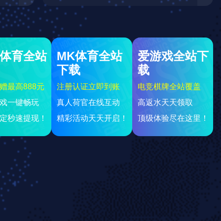
历史性的时刻，为东非
东非最早进行组织化比
系而闻名，多次参加国
许多外籍教练和球员。
爱始终未变。在国际舞
目标迈进。这次联合承
系统和后备人才培养
分准备。