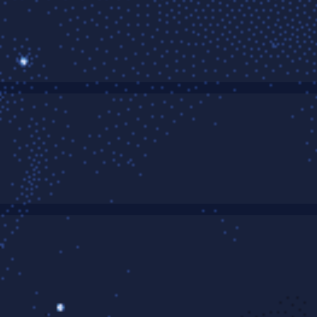
非洲杯夏季举行肯尼亚乌干达坦桑尼亚
2026-05-12 02:54
59 次阅读
首页
/
体育报道
次在东非地区联合举办，由肯尼亚、乌干达和坦桑尼亚共同承办。
是促进区域经济发展和文化交流的重要契机。文章将从四个方面
历史与体育背景；其次，讨论赛事对当地经济的影响；接着，关