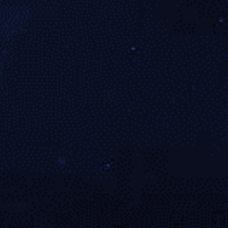
#3
#
或有九名球员离队拉
热刺瞄准加克波与马尔穆什计
划引进
-12
推荐
2026-07-29
推荐