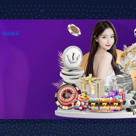
全天更新 ·
fb
步
无论您身在何处，
fb体育ap
的观赛体验。
下载客户端
网页