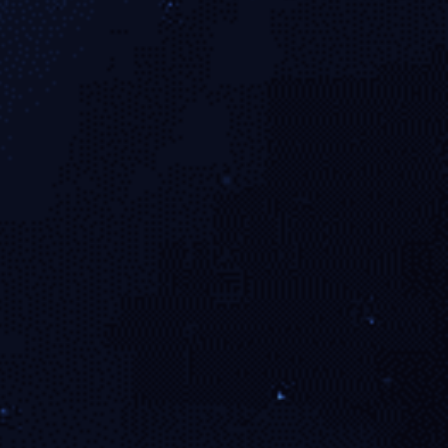
027年非洲杯必定将
结与发展的重要契机。
还面临着一系列挑战，
展，为广大球迷奉献一
下一篇：