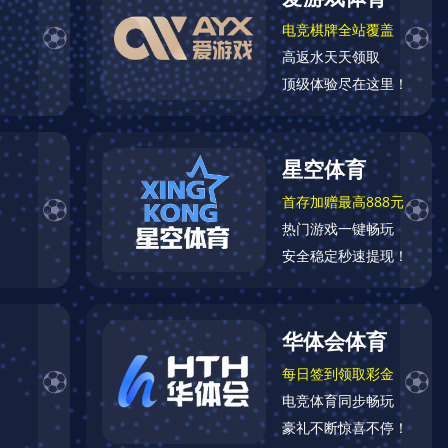
联合承办赛事
此次赛事不仅是对三国
详细探讨这一盛事：首
注社会文化交流的促进