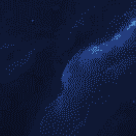
的人们可以共享激情与欢笑，加深彼此之间的理解与友谊。此外
得当地文化得到更广泛传播。在这样的情况下，当地艺术、音乐
而增强民族自豪感。
一次推广和平的信息，让来自不同背景的人们因共同热爱的足球
乐，对缓解地区冲突也具有积极意义。
展潜力与挑战
为东非地区带来了很多机遇，但挑战依然存在。其中最大的挑战之
障问题以及基础设施能否按时完工等。如果这些问题处理不好，
续发展，仅靠一次性的大型活动是不够的。各国需要借助这一契
以保持并延续当前发展的势头。同时，还需重视女性足球的发展
培养出更多优秀人才。